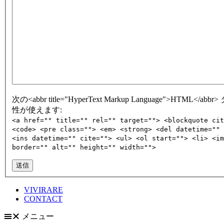
次の<abbr title="HyperText Markup Language">HTML</abb
性が使えます:
<a href="" title="" rel="" target=""> <blockquote cit
<code> <pre class=""> <em> <strong> <del datetime="" 
<ins datetime="" cite=""> <ul> <ol start=""> <li> <im
border="" alt="" height="" width="">
送信
VIVIRARE
CONTACT
メニュー