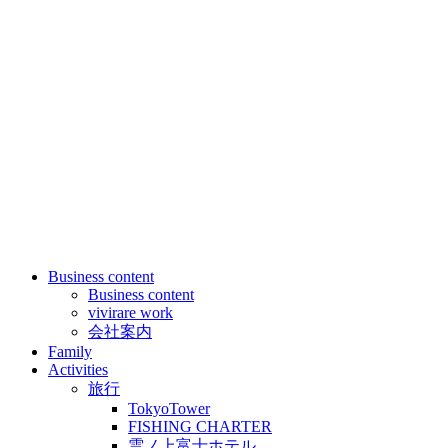
Business content
Business content
vivirare work
会社案内
Family
Activities
旅行
TokyoTower
FISHING CHARTER
雲ノ上富士ホテル