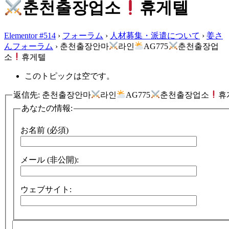
춘천출장업소
휴게텔
Elementor #514
›
フォーラム
›
人材募集・派遣について
›
姜さ
んフォーラム
›
춘천출장안마
라인
AG775
춘천출장업
소
휴게텔
このトピックは空です。
返信先: 춘천출장안마
라인
AG775
춘천출장업소
휴
あなたの情報:
お名前 (必須)
メール (非公開):
ウェブサイト: