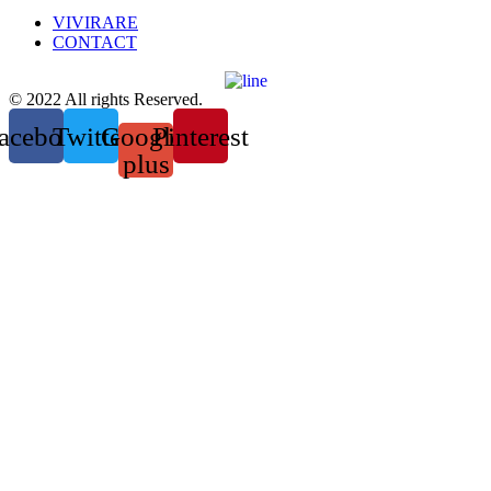
VIVIRARE
CONTACT
© 2022 All rights Reserved.
acebook
Twitter
Google-
Pinterest
plus