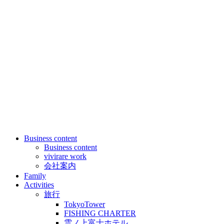
Business content
Business content
vivirare work
会社案内
Family
Activities
旅行
TokyoTower
FISHING CHARTER
雲ノ上富士ホテル