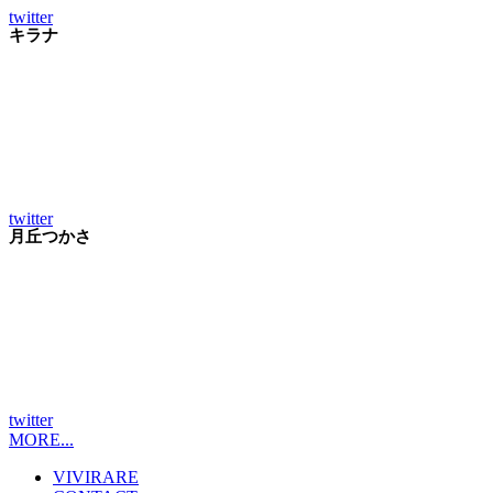
twitter
キラナ
twitter
月丘つかさ
twitter
MORE...
VIVIRARE