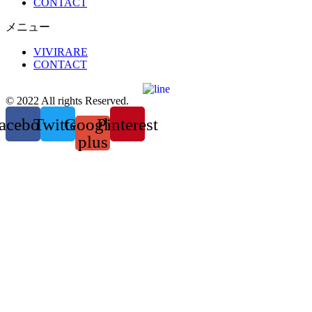
CONTACT
メニュー
VIVIRARE
CONTACT
© 2022 All rights Reserved.
acebook
Twitter
Google-
Pinterest
plus