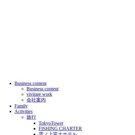
Business content
Business content
vivirare work
会社案内
Family
Activities
旅行
TokyoTower
FISHING CHARTER
雲ノ上富士ホテル