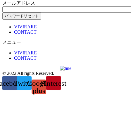
メールアドレス
VIVIRARE
CONTACT
メニュー
VIVIRARE
CONTACT
© 2022 All rights Reserved.
acebook
Twitter
Google-
Pinterest
plus