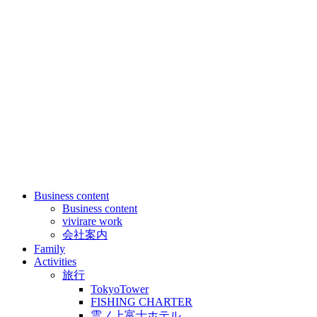
Business content
Business content
vivirare work
会社案内
Family
Activities
旅行
TokyoTower
FISHING CHARTER
雲ノ上富士ホテル