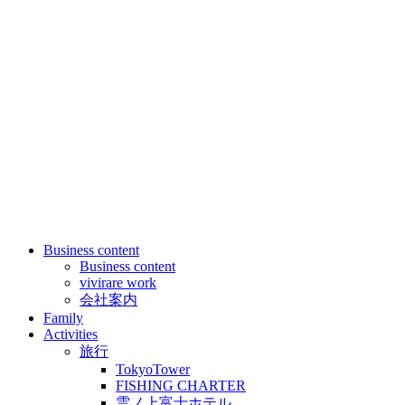
Business content
Business content
vivirare work
会社案内
Family
Activities
旅行
TokyoTower
FISHING CHARTER
雲ノ上富士ホテル