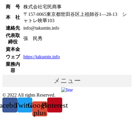
商 号
株式会社宅民商事
〒157-0065東京都世田谷区上祖師谷1―28-13 シ
本 社
ャトレ映華103
連絡先
info@takumin.info
代表取
張 民秀
締役
資本金
ウェブ
https://takumin.info
業務内
容
メニュー
© 2022 All rights Reserved.
acebook
Twitter
Google-
Pinterest
plus