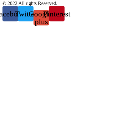
© 2022 All rights Reserved.
acebook
Twitter
Google-
Pinterest
plus