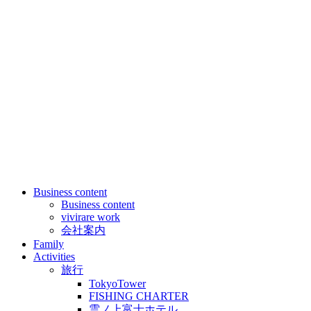
Business content
Business content
vivirare work
会社案内
Family
Activities
旅行
TokyoTower
FISHING CHARTER
雲ノ上富士ホテル