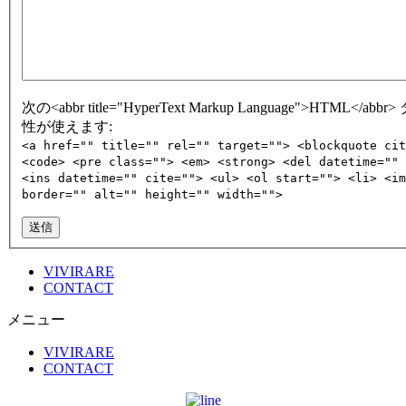
次の<abbr title="HyperText Markup Language">HTML</abb
性が使えます:
<a href="" title="" rel="" target=""> <blockquote cit
<code> <pre class=""> <em> <strong> <del datetime="" 
<ins datetime="" cite=""> <ul> <ol start=""> <li> <im
border="" alt="" height="" width="">
送信
VIVIRARE
CONTACT
メニュー
VIVIRARE
CONTACT