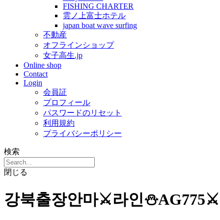
FISHING CHARTER
雲ノ上富士ホテル
japan boat wave surfing
不動産
オフラインショップ
女子高生.jp
Online shop
Contact
Login
会員証
プロフィール
パスワードのリセット
利用規約
プライバシーポリシー
検索
閉じる
강북출장안마⚔️라인⛄AG775