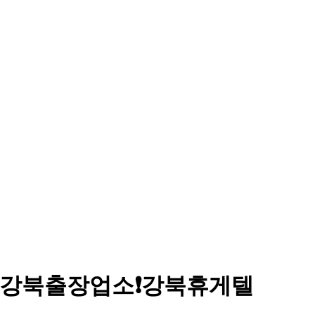
⚔️강북출장업소❗강북휴게텔