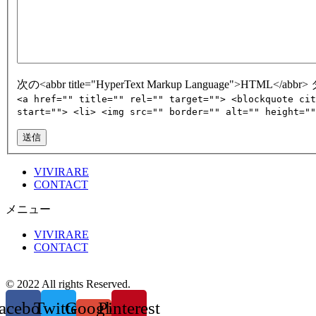
次の<abbr title="HyperText Markup Language">HTML<
<a href="" title="" rel="" target=""> <blockquote cit
start=""> <li> <img src="" border="" alt="" height=""
送信
VIVIRARE
CONTACT
メニュー
VIVIRARE
CONTACT
© 2022 All rights Reserved.
acebook
Twitter
Google-
Pinterest