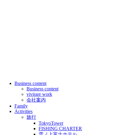
Business content
Business content
vivirare work
会社案内
Family
Activities
旅行
TokyoTower
FISHING CHARTER
雲ノ上富士ホテル