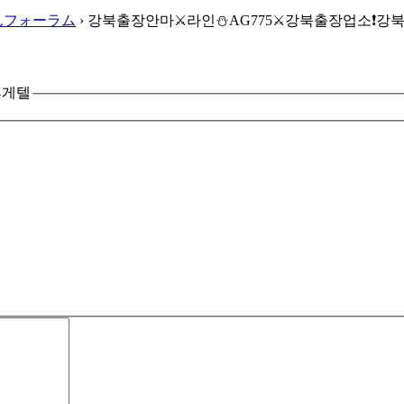
んフォーラム
›
강북출장안마⚔️라인⛄AG775⚔️강북출장업소❗강
휴게텔