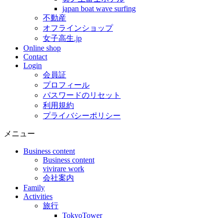
japan boat wave surfing
不動産
オフラインショップ
女子高生.jp
Online shop
Contact
Login
会員証
プロフィール
パスワードのリセット
利用規約
プライバシーポリシー
メニュー
Business content
Business content
vivirare work
会社案内
Family
Activities
旅行
TokyoTower