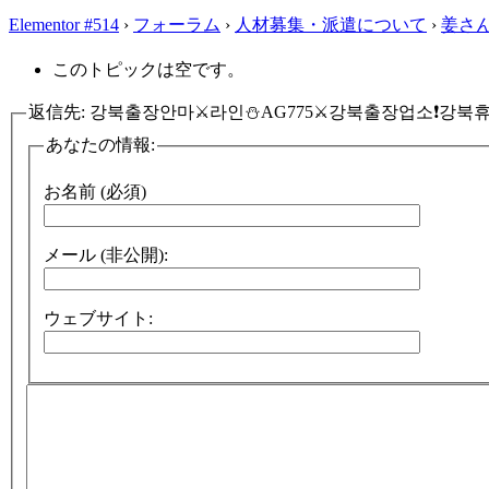
Elementor #514
›
フォーラム
›
人材募集・派遣について
›
姜さ
このトピックは空です。
返信先: 강북출장안마⚔️라인⛄AG775⚔️강북출장업소❗강북
あなたの情報:
お名前 (必須)
メール (非公開):
ウェブサイト: