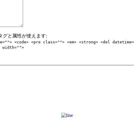
/abbr> タグと属性が使えます:
e=""> <code> <pre class=""> <em> <strong> <del datetime=
 width="">