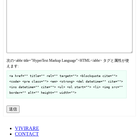
次の<abbr title="HyperText Markup Language">HTML</abbr> タグと属性が使
えます:
<a href="" title="" rel="" target=""> <blockquote cite="">
<code> <pre class=""> <em> <strong> <del datetime="" cite="">
<ins datetime="" cite=""> <ul> <ol start=""> <li> <img src=""
border="" alt="" height="" width="">
送信
VIVIRARE
CONTACT