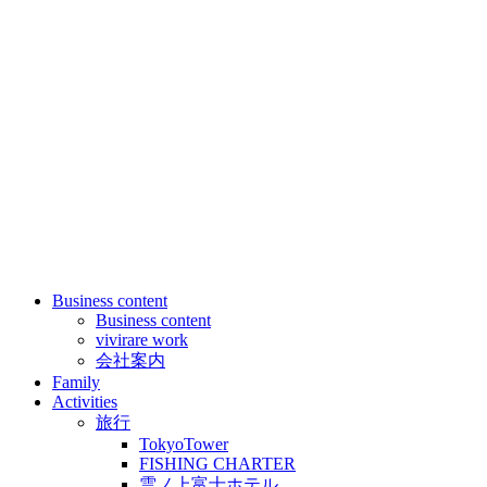
Business content
Business content
vivirare work
会社案内
Family
Activities
旅行
TokyoTower
FISHING CHARTER
雲ノ上富士ホテル