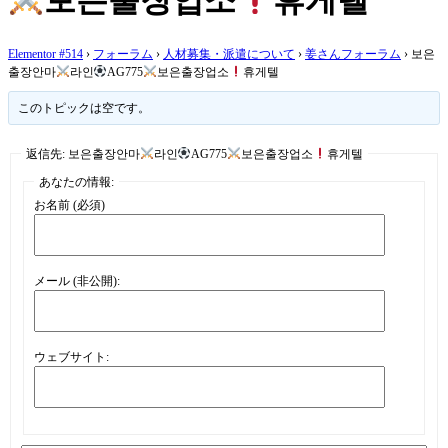
보은출장업소
휴게텔
Elementor #514
›
フォーラム
›
人材募集・派遣について
›
姜さんフォーラム
›
보은
출장안마
라인
AG775
보은출장업소
휴게텔
このトピックは空です。
返信先: 보은출장안마
라인
AG775
보은출장업소
휴게텔
あなたの情報:
お名前 (必須)
メール (非公開):
ウェブサイト: