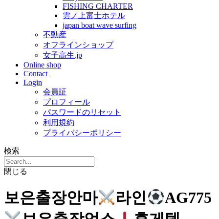
FISHING CHARTER
雲ノ上富士ホテル
japan boat wave surfing
不動産
オフラインショップ
女子高生.jp
Online shop
Contact
Login
会員証
プロフィール
パスワードのリセット
利用規約
プライバシーポリシー
検索
閉じる
보은출장안마
라인
AG775