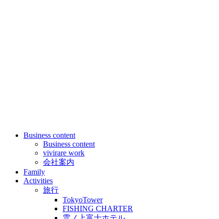
Business content
Business content
vivirare work
会社案内
Family
Activities
旅行
TokyoTower
FISHING CHARTER
雲ノ上富士ホテル