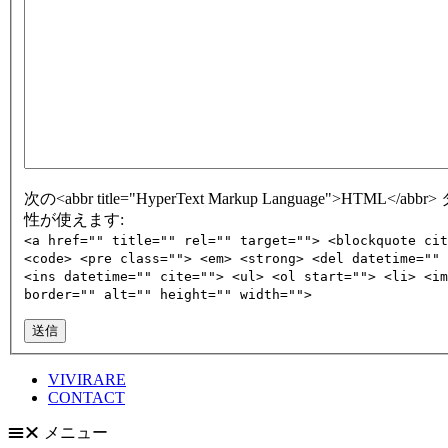
次の<abbr title="HyperText Markup Language">HTML</abb
性が使えます:
<a href="" title="" rel="" target=""> <blockquote cit
<code> <pre class=""> <em> <strong> <del datetime="" 
<ins datetime="" cite=""> <ul> <ol start=""> <li> <im
border="" alt="" height="" width="">
送信
VIVIRARE
CONTACT
メニュー