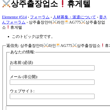
상주출장업소
휴게텔
Elementor #514
›
フォーラム
›
人材募集・派遣について
›
姜さ
んフォーラム
›
상주출장안마
라인
AG775
상주출장업
소
휴게텔
このトピックは空です。
返信先: 상주출장안마
라인
AG775
상주출장업소
휴
あなたの情報:
お名前 (必須)
メール (非公開):
ウェブサイト: