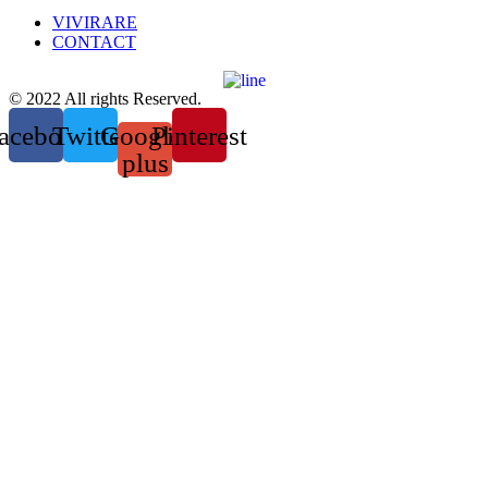
VIVIRARE
CONTACT
© 2022 All rights Reserved.
acebook
Twitter
Google-
Pinterest
plus