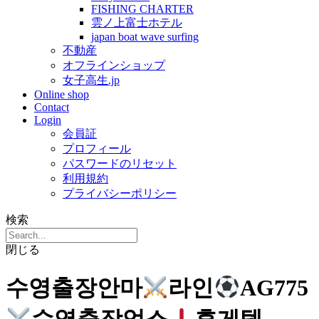
FISHING CHARTER
雲ノ上富士ホテル
japan boat wave surfing
不動産
オフラインショップ
女子高生.jp
Online shop
Contact
Login
会員証
プロフィール
パスワードのリセット
利用規約
プライバシーポリシー
検索
閉じる
수영출장안마
라인
AG775