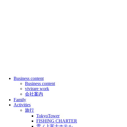
Business content
Business content
vivirare work
会社案内
Family
Activities
旅行
TokyoTower
FISHING CHARTER
雲ノ上富士ホテル