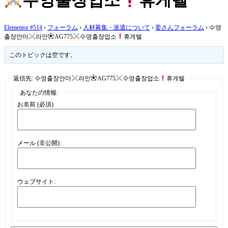
수영출장업소
휴게텔
Elementor #514
›
フォーラム
›
人材募集・派遣について
›
姜さんフォーラム
›
수영
출장안마
라인
AG775
수영출장업소
휴게텔
このトピックは空です。
返信先: 수영출장안마
라인
AG775
수영출장업소
휴게텔
あなたの情報:
お名前 (必須)
メール (非公開):
ウェブサイト: