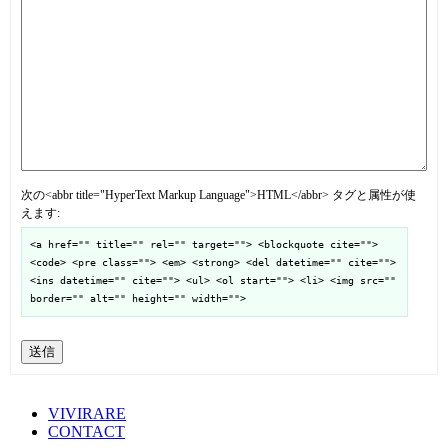
次の<abbr title="HyperText Markup Language">HTML</abbr> タグと属性が使
えます:
<a href="" title="" rel="" target=""> <blockquote cite="">
<code> <pre class=""> <em> <strong> <del datetime="" cite="">
<ins datetime="" cite=""> <ul> <ol start=""> <li> <img src=""
border="" alt="" height="" width="">
送信
VIVIRARE
CONTACT