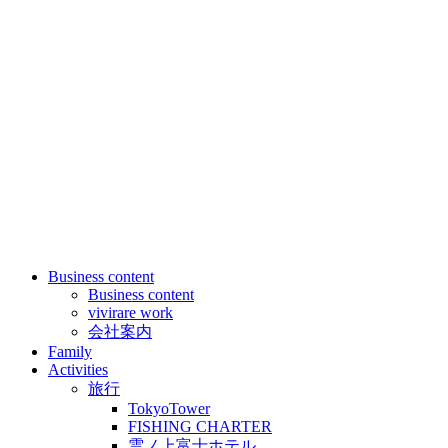
Business content
Business content
vivirare work
会社案内
Family
Activities
旅行
TokyoTower
FISHING CHARTER
雲ノ上富士ホテル