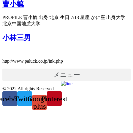
曹小毓
PROFILE 曹小毓 出身 北京 生日 7/13 星座 かに座 出身大学
北京中国地质大学
小林三男
http://www.paluck.co.jp/ink.php
メニュー
© 2022 All rights Reserved.
acebook
Twitter
Google-
Pinterest
plus